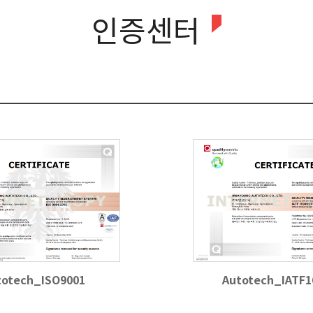
인증센터
totech_ISO9001
Autotech_IATF1