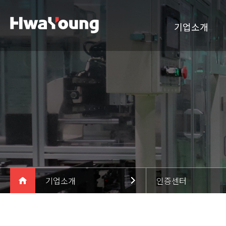
기업소개
기업개요
CEO인사말
비전 및 경영이념
연혁
사업장소개
화영오토텍
기업소개
인증센터
화영테크윈
기업소개
기업개요
인증센터
제품소개
CEO인사말