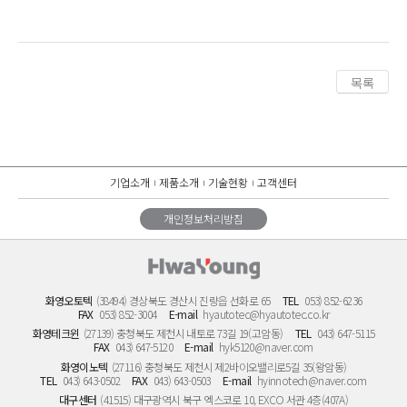
목록
기업소개
제품소개
기술현황
고객센터
개인정보처리방침
화영오토텍
(38494) 경상북도 경산시 진량읍 선화로 65
TEL
053) 852-6236
FAX
053) 852-3004
E-mail
hyautotec@hyautotec.co.kr
화영테크윈
(27139) 충청북도 제천시 내토로 73길 19(고암동)
TEL
043) 647-5115
FAX
043) 647-5120
E-mail
hyk5120@naver.com
화영이노텍
(27116) 충청북도 제천시 제2바이오밸리로5길 35(왕암동)
TEL
043) 643-0502
FAX
043) 643-0503
E-mail
hyinnotech@naver.com
대구센터
(41515) 대구광역시 북구 엑스코로 10, EXCO 서관 4층(407A)